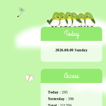
Today
2026.08.09 Sunday
Access
Today
:
205
Yesterday
:
396
Total
:
211706