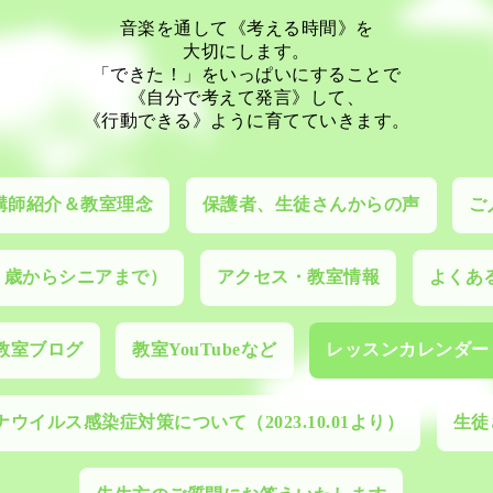
音楽を通して《考える時間》を
大切にします。
「できた！」をいっぱいにすることで
《自分で考えて発言》して、
《行動できる》ように育てていきます。
講師紹介＆教室理念
保護者、生徒さんからの声
ご
０歳からシニアまで）
アクセス・教室情報
よくあ
教室ブログ
教室YouTubeなど
レッスンカレンダー
ウイルス感染症対策について（2023.10.01より）
生徒