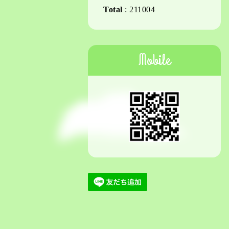
Total
:
211004
Mobile