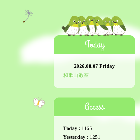
Today
2026.08.07 Friday
和歌山教室
Access
Today
:
1165
Yesterday
:
1251