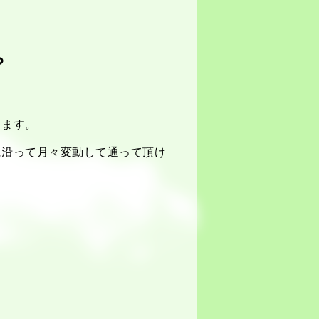
？
します。
に沿って月々変動して通って頂け