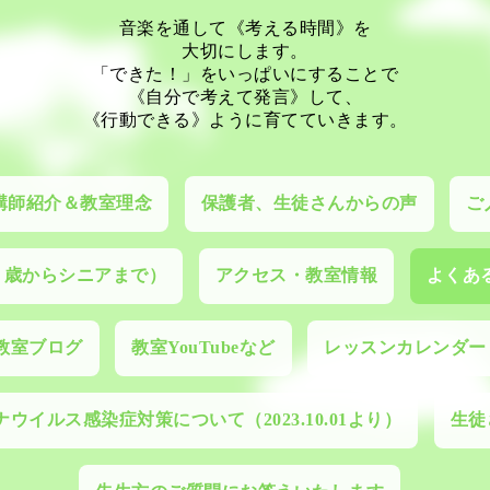
音楽を通して《考える時間》を
大切にします。
「できた！」をいっぱいにすることで
《自分で考えて発言》して、
《行動できる》ように育てていきます。
講師紹介＆教室理念
保護者、生徒さんからの声
ご
０歳からシニアまで）
アクセス・教室情報
よくあ
教室ブログ
教室YouTubeなど
レッスンカレンダー
ウイルス感染症対策について（2023.10.01より）
生徒