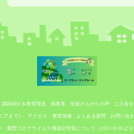
講師紹介＆教室理念
保護者、生徒さんからの声
ご入会を
ニアまで）
アクセス・教室情報
よくある質問
お問い合
ー
新型コロナウイルス感染症対策について（2023.10.01よ