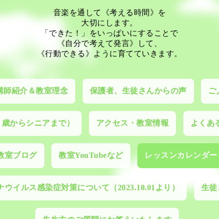
音楽を通して《考える時間》を
大切にします。
「できた！」をいっぱいにすることで
《自分で考えて発言》して、
《行動できる》ように育てていきます。
講師紹介＆教室理念
保護者、生徒さんからの声
ご
０歳からシニアまで）
アクセス・教室情報
よくあ
教室ブログ
教室YouTubeなど
レッスンカレンダー
ウイルス感染症対策について（2023.10.01より）
生徒