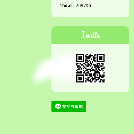
Total
:
208796
Mobile