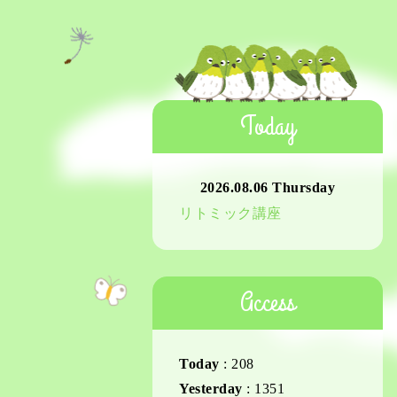
Today
2026.08.06 Thursday
リトミック講座
Access
Today
:
208
Yesterday
:
1351