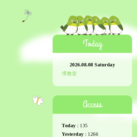
Today
2026.08.08 Saturday
堺教室
Access
Today
:
135
Yesterday
:
1266