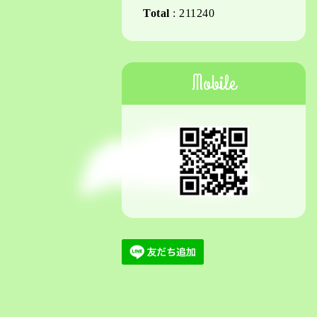
Total
:
211240
Mobile