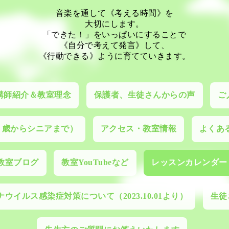
音楽を通して《考える時間》を
大切にします。
「できた！」をいっぱいにすることで
《自分で考えて発言》して、
《行動できる》ように育てていきます。
講師紹介＆教室理念
保護者、生徒さんからの声
ご
０歳からシニアまで）
アクセス・教室情報
よくあ
教室ブログ
教室YouTubeなど
レッスンカレンダー
ウイルス感染症対策について（2023.10.01より）
生徒