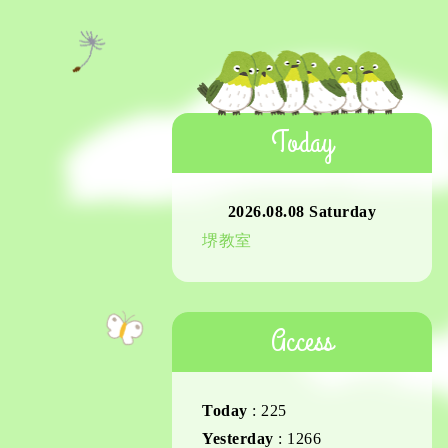
Today
2026.08.08 Saturday
堺教室
Access
Today
:
225
Yesterday
:
1266