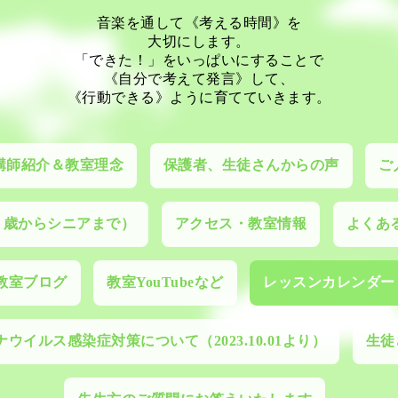
音楽を通して《考える時間》を
大切にします。
「できた！」をいっぱいにすることで
《自分で考えて発言》して、
《行動できる》ように育てていきます。
講師紹介＆教室理念
保護者、生徒さんからの声
ご
０歳からシニアまで）
アクセス・教室情報
よくあ
教室ブログ
教室YouTubeなど
レッスンカレンダー
ウイルス感染症対策について（2023.10.01より）
生徒