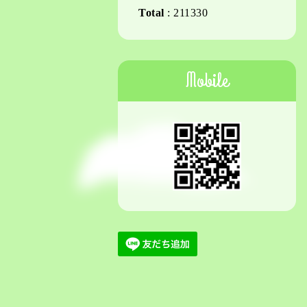
Total
:
211330
Mobile