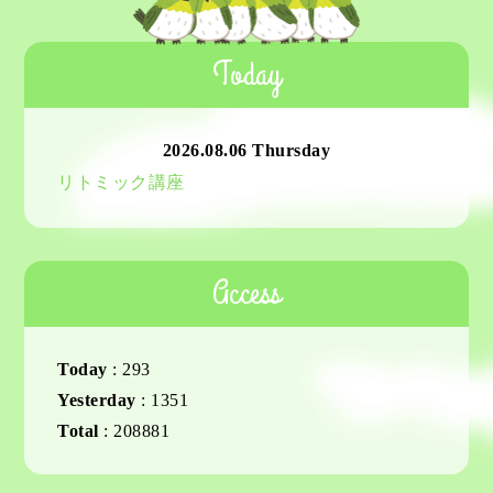
Today
2026.08.06 Thursday
リトミック講座
Access
Today
:
293
Yesterday
:
1351
Total
:
208881