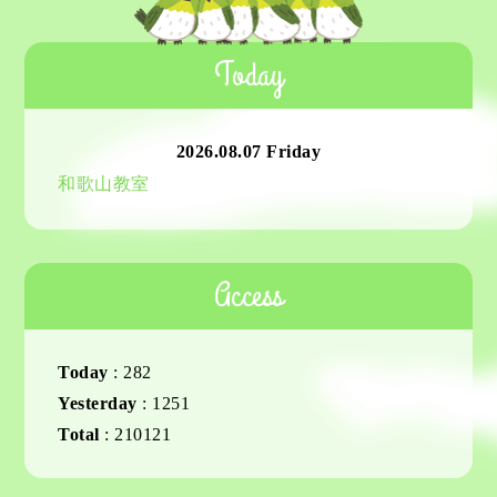
Today
2026.08.07 Friday
和歌山教室
Access
Today
:
282
Yesterday
:
1251
Total
:
210121