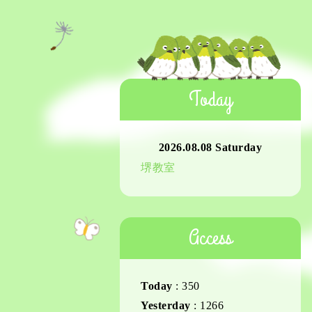
Today
2026.08.08 Saturday
堺教室
Access
Today
:
350
Yesterday
:
1266