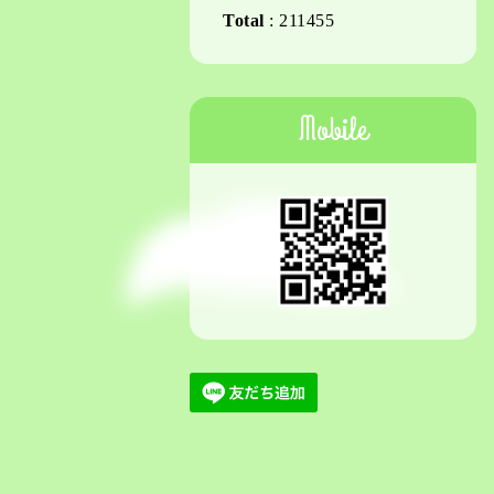
Total
:
211455
Mobile