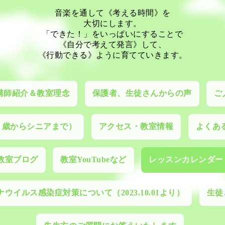
音楽を通して《考える時間》を
大切にします。
「できた！」をいっぱいにすることで
《自分で考えて発言》して、
《行動できる》ように育てていきます。
講師紹介＆教室理念
保護者、生徒さんからの声
ご
０歳からシニアまで）
アクセス・教室情報
よくあ
教室ブログ
教室YouTubeなど
レッスンカレンダー
ウイルス感染症対策について（2023.10.01より）
生徒