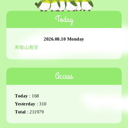
Today
2026.08.10 Monday
和歌山教室
Access
Today
:
168
Yesterday
:
310
Total
:
211979