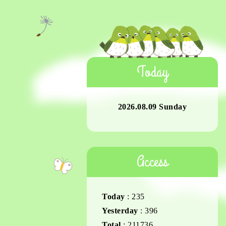
Today
2026.08.09 Sunday
Access
Today
:
235
Yesterday
:
396
Total
:
211736