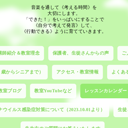
音楽を通して《考える時間》を
大切にします。
「できた！」をいっぱいにすることで
《自分で考えて発言》して、
《行動できる》ように育てていきます。
講師紹介＆教室理念
保護者、生徒さんからの声
ご
０歳からシニアまで）
アクセス・教室情報
よくあ
教室ブログ
教室YouTubeなど
レッスンカレンダー
ウイルス感染症対策について（2023.10.01より）
生徒