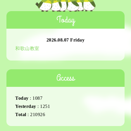
Today
2026.08.07 Friday
和歌山教室
Access
Today
:
1087
Yesterday
:
1251
Total
:
210926