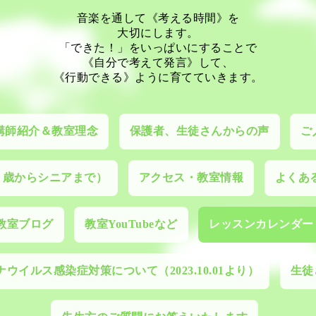
音楽を通して《考える時間》を
大切にします。
「できた！」をいっぱいにすることで
《自分で考えて発言》して、
《行動できる》ように育てていきます。
講師紹介＆教室理念
保護者、生徒さんからの声
ご
０歳からシニアまで）
アクセス・教室情報
よくあ
教室ブログ
教室YouTubeなど
レッスンカレンダー
ウイルス感染症対策について（2023.10.01より）
生徒