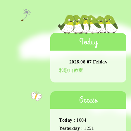
Today
2026.08.07 Friday
和歌山教室
Access
Today
:
1004
Yesterday
:
1251