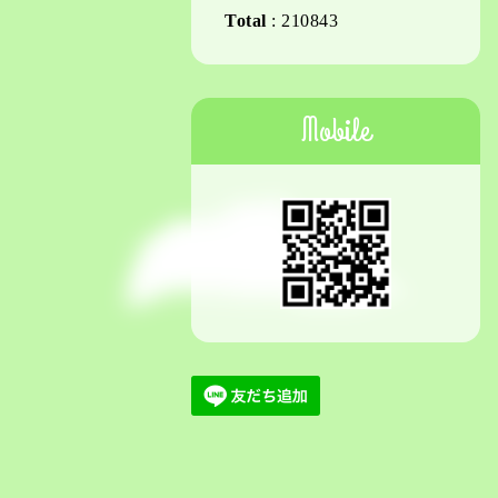
Total
:
210843
Mobile