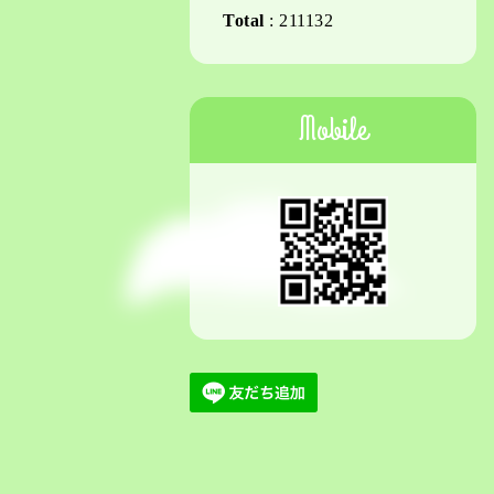
Total
:
211132
Mobile