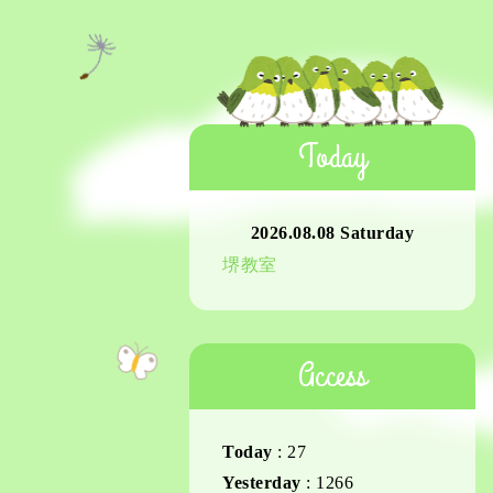
Today
2026.08.08 Saturday
堺教室
Access
Today
:
27
Yesterday
:
1266