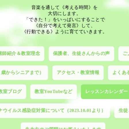
音楽を通して《考える時間》を
大切にします。
「できた！」をいっぱいにすることで
《自分で考えて発言》して、
《行動できる》ように育てていきます。
講師紹介＆教室理念
保護者、生徒さんからの声
ご
０歳からシニアまで）
アクセス・教室情報
よくあ
教室ブログ
教室YouTubeなど
レッスンカレンダー
ウイルス感染症対策について（2023.10.01より）
生徒