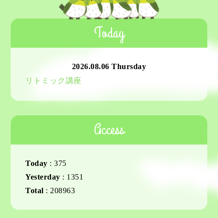
Today
2026.08.06 Thursday
リトミック講座
Access
Today
:
375
Yesterday
:
1351
Total
:
208963