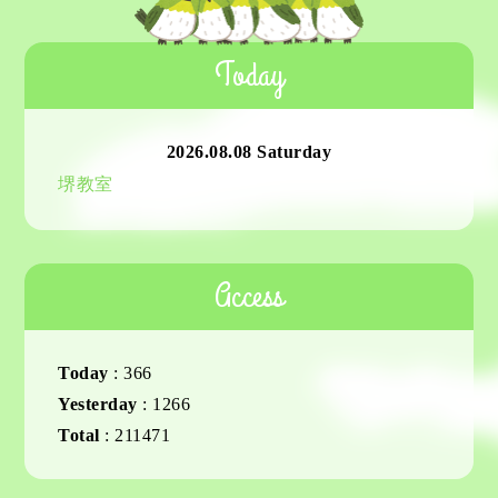
Today
2026.08.08 Saturday
堺教室
Access
Today
:
366
Yesterday
:
1266
Total
:
211471