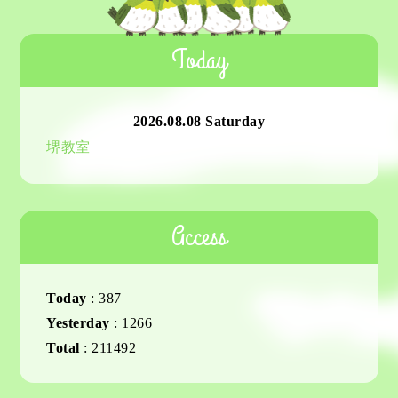
Today
2026.08.08 Saturday
堺教室
Access
Today
:
387
Yesterday
:
1266
Total
:
211492