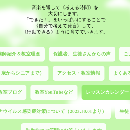
音楽を通して《考える時間》を
大切にします。
「できた！」をいっぱいにすることで
《自分で考えて発言》して、
《行動できる》ように育てていきます。
講師紹介＆教室理念
保護者、生徒さんからの声
ご
０歳からシニアまで）
アクセス・教室情報
よくあ
教室ブログ
教室YouTubeなど
レッスンカレンダー
ウイルス感染症対策について（2023.10.01より）
生徒