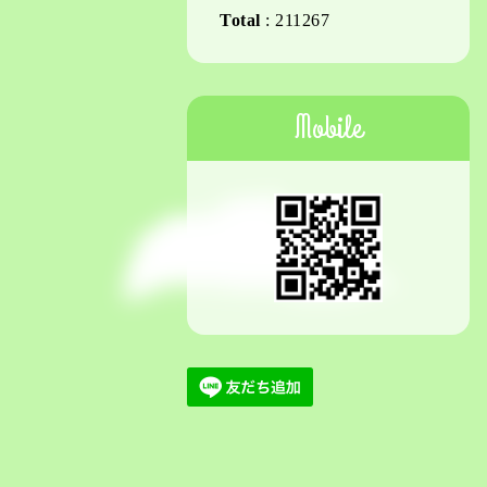
Total
:
211267
Mobile