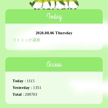
Today
2026.08.06 Thursday
リトミック講座
Access
Today
:
1115
Yesterday
:
1351
Total
:
209703