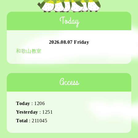
Today
2026.08.07 Friday
和歌山教室
Access
Today
:
1206
Yesterday
:
1251
Total
:
211045