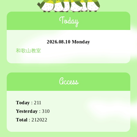
Today
2026.08.10 Monday
和歌山教室
Access
Today
:
211
Yesterday
:
310
Total
:
212022