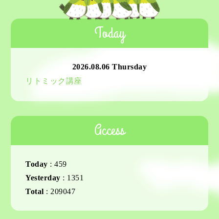
Today
2026.08.06 Thursday
リトミック講座
Access
Today
:
459
Yesterday
:
1351
Total
:
209047