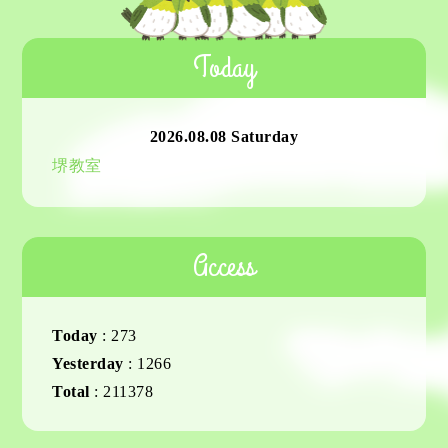
Today
2026.08.08 Saturday
堺教室
Access
Today
:
273
Yesterday
:
1266
Total
:
211378