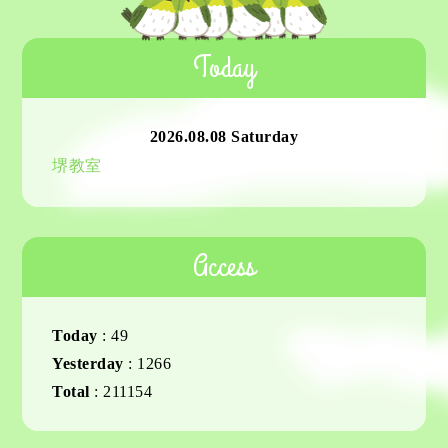
Today
2026.08.08 Saturday
堺教室
Access
Today
:
49
Yesterday
:
1266
Total
:
211154