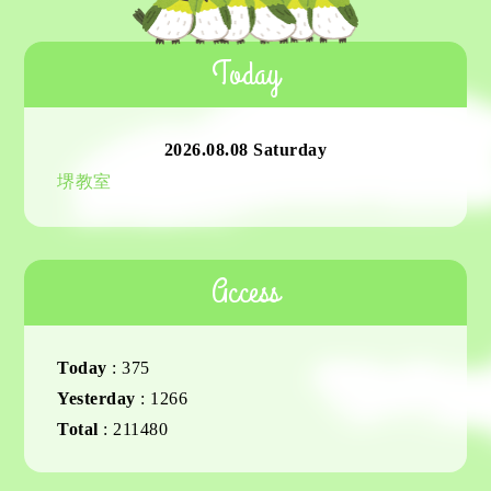
Today
2026.08.08 Saturday
堺教室
Access
Today
:
375
Yesterday
:
1266
Total
:
211480