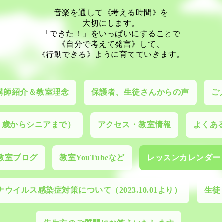
音楽を通して《考える時間》を
大切にします。
「できた！」をいっぱいにすることで
《自分で考えて発言》して、
《行動できる》ように育てていきます。
講師紹介＆教室理念
保護者、生徒さんからの声
ご
０歳からシニアまで）
アクセス・教室情報
よくあ
教室ブログ
教室YouTubeなど
レッスンカレンダー
ウイルス感染症対策について（2023.10.01より）
生徒