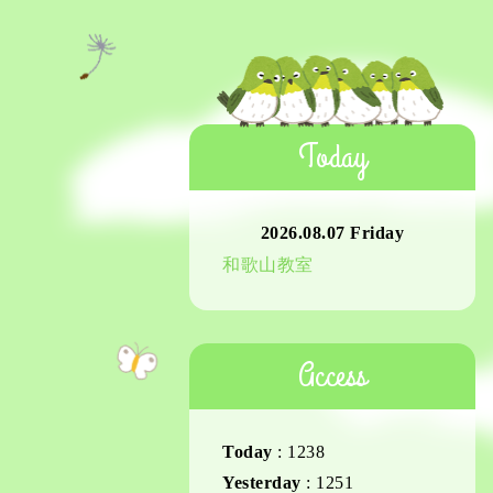
Today
2026.08.07 Friday
和歌山教室
Access
Today
:
1238
Yesterday
:
1251