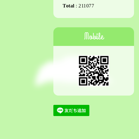
Total
:
211077
Mobile