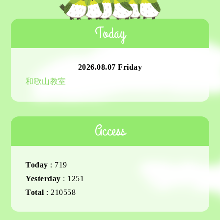
Today
2026.08.07 Friday
和歌山教室
Access
Today
:
719
Yesterday
:
1251
Total
:
210558