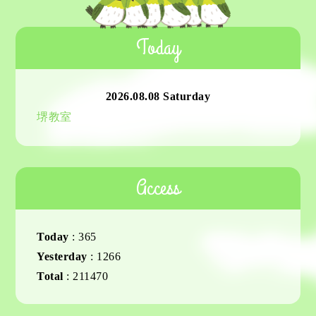
Today
2026.08.08 Saturday
堺教室
Access
Today
:
365
Yesterday
:
1266
Total
:
211470