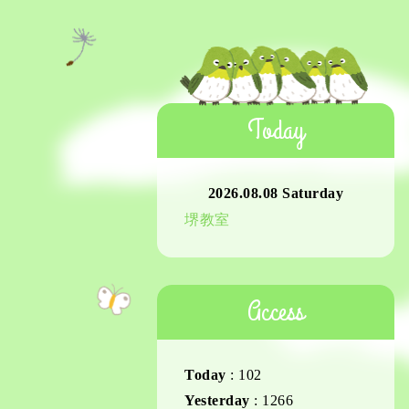
Today
2026.08.08 Saturday
堺教室
Access
Today
:
102
Yesterday
:
1266