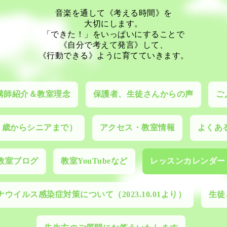
音楽を通して《考える時間》を
大切にします。
「できた！」をいっぱいにすることで
《自分で考えて発言》して、
《行動できる》ように育てていきます。
講師紹介＆教室理念
保護者、生徒さんからの声
ご
０歳からシニアまで）
アクセス・教室情報
よくあ
教室ブログ
教室YouTubeなど
レッスンカレンダー
ウイルス感染症対策について（2023.10.01より）
生徒