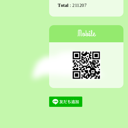
Total
:
211207
Mobile