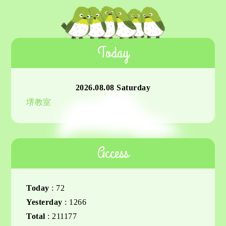
Today
2026.08.08 Saturday
堺教室
Access
Today
:
72
Yesterday
:
1266
Total
:
211177